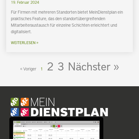
19. Februar 2024
Für Firmen mit mehreren Standorten bietet MeinDienstplan ein
praktisches Feature, das den standortübergreifenden
Mitarbeiteraustausch für einzelne Schichten erleichtert und
digitalisiert.
WEITERLESEN »
2
3
Nächster »
« Voriger
1