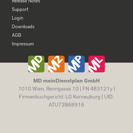
Release Notes
Support
Login
Downloads
AGB
Impressum
MD meinDienstplan GmbH
1010 Wien, Renngasse 10 | FN 483121y |
Firmenbuchgericht: LG Korneuburg | UID:
ATU72868916