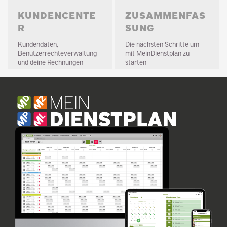
KUNDENCENTE
ZUSAMMENFAS
R
SUNG
Kundendaten,
Die nächsten Schritte um
Benutzerrechteverwaltung
mit MeinDienstplan zu
und deine Rechnungen
starten