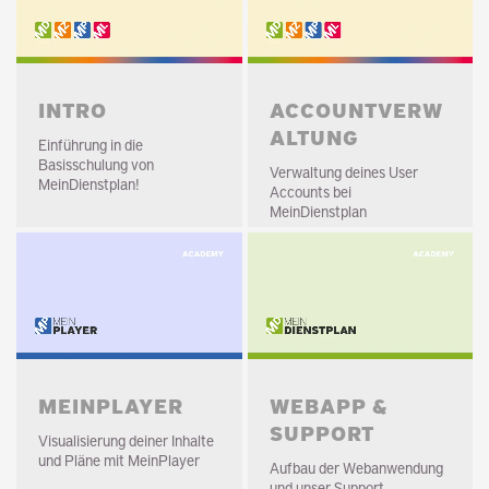
INTRO
ACCOUNTVERW
ALTUNG
Einführung in die
Basisschulung von
Verwaltung deines User
MeinDienstplan!
Accounts bei
MeinDienstplan
MEINPLAYER
WEBAPP &
SUPPORT
Visualisierung deiner Inhalte
und Pläne mit MeinPlayer
Aufbau der Webanwendung
und unser Support