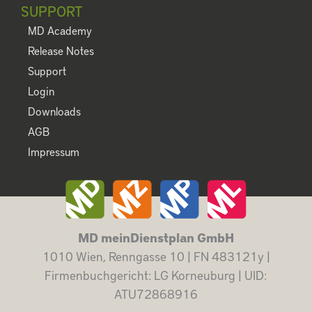
SUPPORT
MD Academy
Release Notes
Support
Login
Downloads
AGB
Impressum
MD meinDienstplan GmbH
1010 Wien, Renngasse 10 | FN 483121y |
Firmenbuchgericht: LG Korneuburg | UID:
ATU72868916