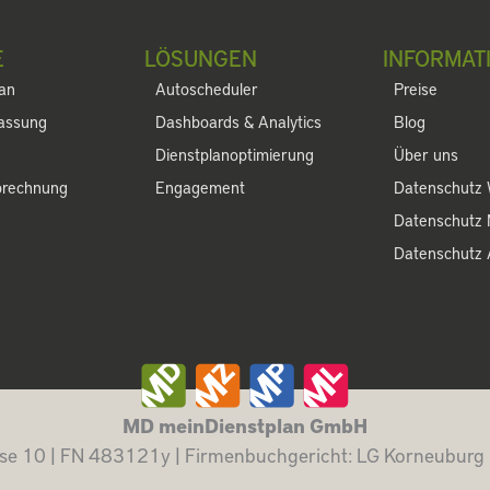
E
LÖSUNGEN
INFORMAT
lan
Autoscheduler
Preise
fassung
Dashboards & Analytics
Blog
Dienstplanoptimierung
Über uns
brechnung
Engagement
Datenschutz 
Datenschutz
Datenschutz
MD meinDienstplan GmbH
se 10 | FN 483121y | Firmenbuchgericht: LG Korneuburg