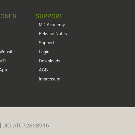
IONEN
SUPPORT
MD Academy
Release Notes
Support
Website
Login
 MD
Downloads
 App
AGB
Impressum
 | UID: ATU72868916