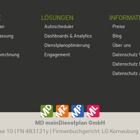
E
LÖSUNGEN
INFORMAT
lan
Autoscheduler
Preise
fassung
Dashboards & Analytics
Blog
Dienstplanoptimierung
Über uns
brechnung
Engagement
Datenschutz 
Datenschutz
Datenschutz
MD meinDienstplan GmbH
se 10 | FN 483121y | Firmenbuchgericht: LG Korneuburg