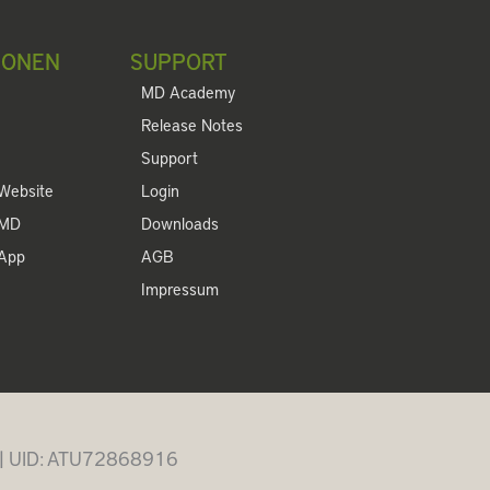
IONEN
SUPPORT
MD Academy
Release Notes
Support
Website
Login
 MD
Downloads
 App
AGB
Impressum
 | UID: ATU72868916